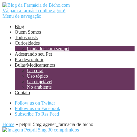
Vá para a farmácia online agora!
Menu de navegação
Blog
Quem Somos
Todos posts
Curiosidades
Cuidados com seu pet
Adestrando seu Pet
Pra descontrair
Bulas/Medicamentos
Uso oral
Uso tópico
Uso injetável
No ambiente
Contato
Follow us on Twitter
Follow us on Facebook
Subscribe To Rss Feed
Home
»
petpril-5mg-agener_farmacia-de-bicho