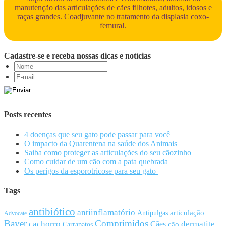
manutenção das articulações de cães filhotes, adultos, idosos e
raças grandes. Coadjuvante no tratamento da displasia coxo-
femural.
Cadastre-se e receba nossas dicas e notícias
Posts recentes
4 doenças que seu gato pode passar para você
O impacto da Quarentena na saúde dos Animais
Saiba como proteger as articulações do seu cãozinho
Como cuidar de um cão com a pata quebrada
Os perigos da esporotricose para seu gato
Tags
antibiótico
antiinflamatório
articulação
Antipulgas
Advocate
Bayer
Comprimidos
cachorro
Cães
dermatite
cão
Carrapatos