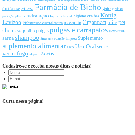
Farmácia de Bicho
gato
gatos
estresse
dirofilariose
Konig
hidratação
higiene orelhas
higiene bucal
gestação
giárdia
Lavizoo
Organnact
pet
otite
mosquito
leishmaniose visceral canina
pulgas e carrapatos
cheiroso
pulgas
piolho
Revolution
shampoo
sarna
Suplemento
solução limpeza
Simparic
suplemento alimentar
Uso Oral
Ucb
verme
vermifugo
Zoetis
viagem
Cadastre-se e receba nossas dicas e notícias!
Curta nossa página!