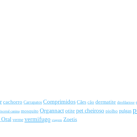
r
Comprimidos
cachorro
Cães
dermatite
cão
Carrapatos
dirofilariose
p
Organnact
pet cheiroso
otite
pulgas
mosquito
piolho
isceral canina
vermifugo
 Oral
Zoetis
verme
viagem