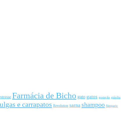
Farmácia de Bicho
gato
gatos
estresse
gestação
giárdia
ulgas e carrapatos
shampoo
sarna
Revolution
Simparic