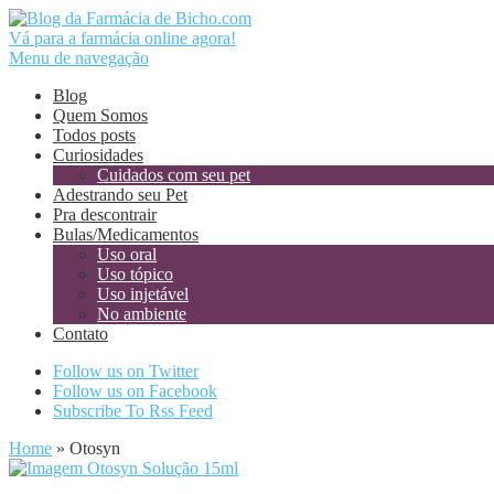
Vá para a farmácia online agora!
Menu de navegação
Blog
Quem Somos
Todos posts
Curiosidades
Cuidados com seu pet
Adestrando seu Pet
Pra descontrair
Bulas/Medicamentos
Uso oral
Uso tópico
Uso injetável
No ambiente
Contato
Follow us on Twitter
Follow us on Facebook
Subscribe To Rss Feed
Home
»
Otosyn