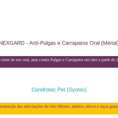
NEXGARD - Anti-Pulgas e Carrapatos Oral (Merial
carne de uso oral, atua contra Pulgas e Carrapatos em cães a partir de 
Condrotec Pet (Syntec)
utenção das articulações de cães filhotes, adultos, idosos e raças gran