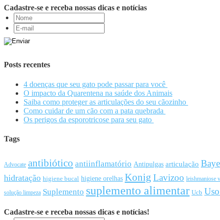
Cadastre-se e receba nossas dicas e notícias
Posts recentes
4 doenças que seu gato pode passar para você
O impacto da Quarentena na saúde dos Animais
Saiba como proteger as articulações do seu cãozinho
Como cuidar de um cão com a pata quebrada
Os perigos da esporotricose para seu gato
Tags
antibiótico
Baye
antiinflamatório
articulação
Antipulgas
Advocate
Konig
Lavizoo
hidratação
higiene orelhas
higiene bucal
leishmaniose v
suplemento alimentar
Uso
Suplemento
Ucb
solução limpeza
Cadastre-se e receba nossas dicas e notícias!