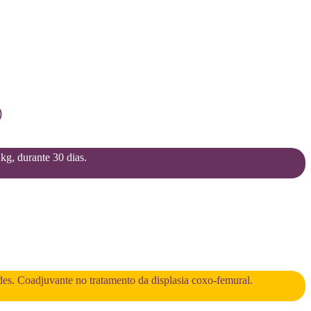
)
2kg, durante 30 dias.
des. Coadjuvante no tratamento da displasia coxo-femural.