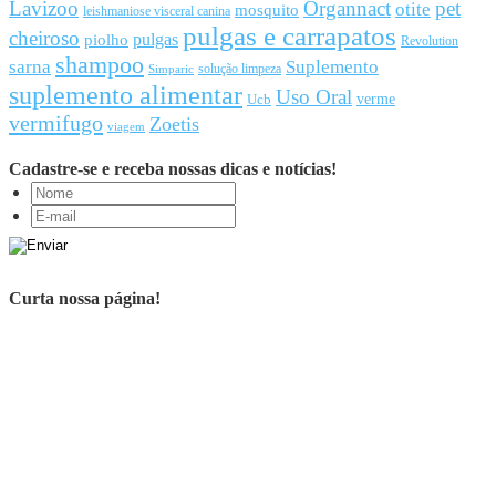
Lavizoo
Organnact
pet
otite
mosquito
leishmaniose visceral canina
pulgas e carrapatos
cheiroso
pulgas
piolho
Revolution
shampoo
sarna
Suplemento
solução limpeza
Simparic
suplemento alimentar
Uso Oral
Ucb
verme
vermifugo
Zoetis
viagem
Cadastre-se e receba nossas dicas e notícias!
Curta nossa página!