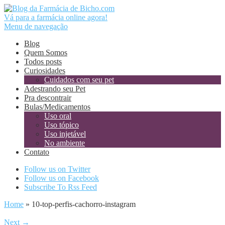
Vá para a farmácia online agora!
Menu de navegação
Blog
Quem Somos
Todos posts
Curiosidades
Cuidados com seu pet
Adestrando seu Pet
Pra descontrair
Bulas/Medicamentos
Uso oral
Uso tópico
Uso injetável
No ambiente
Contato
Follow us on Twitter
Follow us on Facebook
Subscribe To Rss Feed
Home
»
10-top-perfis-cachorro-instagram
Next →