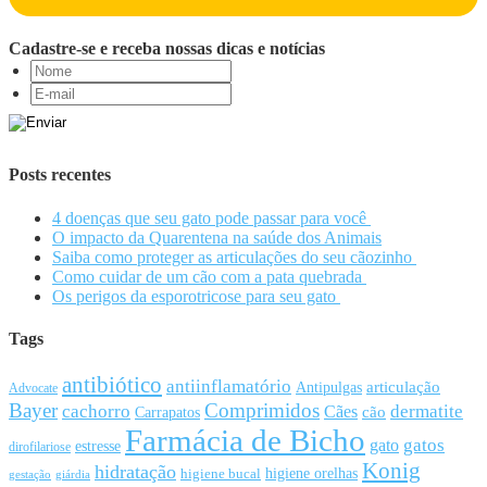
Cadastre-se e receba nossas dicas e notícias
Posts recentes
4 doenças que seu gato pode passar para você
O impacto da Quarentena na saúde dos Animais
Saiba como proteger as articulações do seu cãozinho
Como cuidar de um cão com a pata quebrada
Os perigos da esporotricose para seu gato
Tags
antibiótico
antiinflamatório
articulação
Antipulgas
Advocate
Bayer
Comprimidos
cachorro
Cães
dermatite
cão
Carrapatos
Farmácia de Bicho
gato
gatos
estresse
dirofilariose
Konig
hidratação
higiene orelhas
higiene bucal
gestação
giárdia