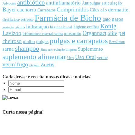
antibiótico
antiinflamatório
articulação
Antipulgas
Advocate
Bayer
Comprimidos
cachorro
Cães
dermatite
cão
Carrapatos
Farmácia de Bicho
gato
gatos
estresse
dirofilariose
Konig
hidratação
higiene orelhas
higiene bucal
gestação
giárdia
Lavizoo
Organnact
pet
otite
mosquito
leishmaniose visceral canina
pulgas e carrapatos
cheiroso
pulgas
piolho
Revolution
shampoo
sarna
Suplemento
solução limpeza
Simparic
suplemento alimentar
Uso Oral
Ucb
verme
vermifugo
Zoetis
viagem
Cadastre-se e receba nossas dicas e notícias!
Curta nossa página!