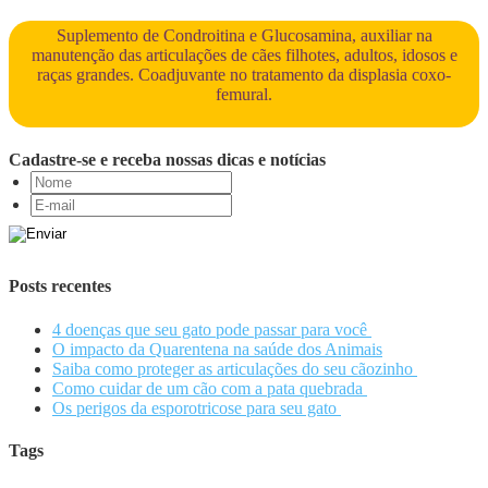
Suplemento de Condroitina e Glucosamina, auxiliar na
manutenção das articulações de cães filhotes, adultos, idosos e
raças grandes. Coadjuvante no tratamento da displasia coxo-
femural.
Cadastre-se e receba nossas dicas e notícias
Posts recentes
4 doenças que seu gato pode passar para você
O impacto da Quarentena na saúde dos Animais
Saiba como proteger as articulações do seu cãozinho
Como cuidar de um cão com a pata quebrada
Os perigos da esporotricose para seu gato
Tags