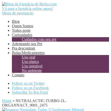
Vá para a farmácia online agora!
Menu de navegação
Blog
Quem Somos
Todos posts
Curiosidades
Cuidados com seu pet
Adestrando seu Pet
Pra descontrair
Bulas/Medicamentos
Uso oral
Uso tópico
Uso injetável
No ambiente
Contato
Follow us on Twitter
Follow us on Facebook
Subscribe To Rss Feed
Home
»
NUTRALACTIC-TURBO-1L-
ORGANNACT_9001_2475