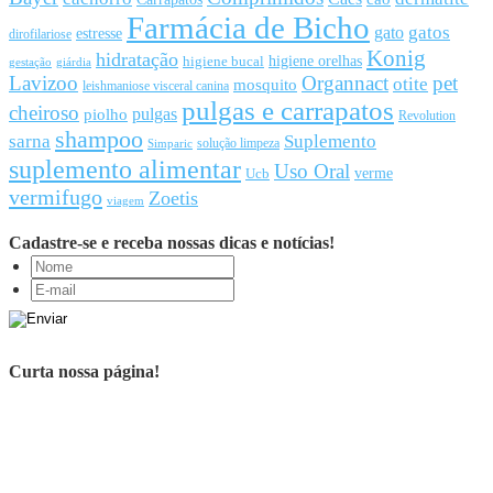
Farmácia de Bicho
gato
gatos
estresse
dirofilariose
Konig
hidratação
higiene orelhas
higiene bucal
gestação
giárdia
Lavizoo
Organnact
pet
otite
mosquito
leishmaniose visceral canina
pulgas e carrapatos
cheiroso
pulgas
piolho
Revolution
shampoo
sarna
Suplemento
solução limpeza
Simparic
suplemento alimentar
Uso Oral
Ucb
verme
vermifugo
Zoetis
viagem
Cadastre-se e receba nossas dicas e notícias!
Curta nossa página!