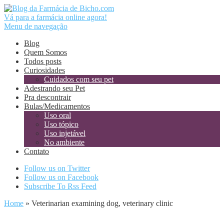
Vá para a farmácia online agora!
Menu de navegação
Blog
Quem Somos
Todos posts
Curiosidades
Cuidados com seu pet
Adestrando seu Pet
Pra descontrair
Bulas/Medicamentos
Uso oral
Uso tópico
Uso injetável
No ambiente
Contato
Follow us on Twitter
Follow us on Facebook
Subscribe To Rss Feed
Home
»
Veterinarian examining dog, veterinary clinic