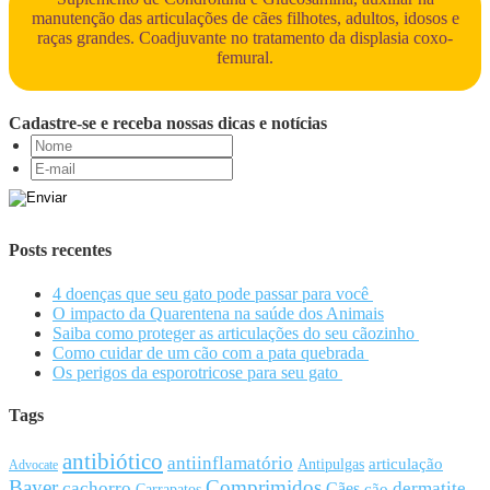
manutenção das articulações de cães filhotes, adultos, idosos e
raças grandes. Coadjuvante no tratamento da displasia coxo-
femural.
Cadastre-se e receba nossas dicas e notícias
Posts recentes
4 doenças que seu gato pode passar para você
O impacto da Quarentena na saúde dos Animais
Saiba como proteger as articulações do seu cãozinho
Como cuidar de um cão com a pata quebrada
Os perigos da esporotricose para seu gato
Tags
antibiótico
antiinflamatório
articulação
Antipulgas
Advocate
Bayer
Comprimidos
cachorro
Cães
dermatite
cão
Carrapatos