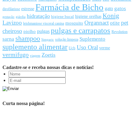
Farmácia de Bicho
gato
gatos
estresse
dirofilariose
Konig
hidratação
higiene orelhas
higiene bucal
gestação
giárdia
Lavizoo
Organnact
pet
otite
mosquito
leishmaniose visceral canina
pulgas e carrapatos
cheiroso
pulgas
piolho
Revolution
shampoo
sarna
Suplemento
solução limpeza
Simparic
suplemento alimentar
Uso Oral
Ucb
verme
vermifugo
Zoetis
viagem
Cadastre-se e receba nossas dicas e notícias!
Curta nossa página!