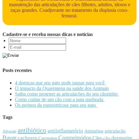
manutenção das articulações de cães filhotes, adultos, idosos e
raças grandes. Coadjuvante no tratamento da displasia coxo-
femural.
Cadastre-se e receba nossas dicas e notícias
Posts recentes
4 doenças que seu gato pode passar para você
O impacto da Quarentena na saúde dos Animais
Saiba como proteger as articulações do seu cãozinho
Como cuidar de um cão com a pata quebrada
Os perigos da esporotricose para seu gato
Tags
antibiótico
antiinflamatório
articulação
Antipulgas
Advocate
Bayer
Comprimidos
cachorro
Cães
dermatite
cão
Carrapatos