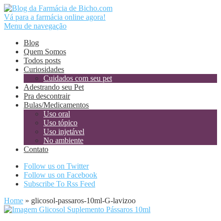
Vá para a farmácia online agora!
Menu de navegação
Blog
Quem Somos
Todos posts
Curiosidades
Cuidados com seu pet
Adestrando seu Pet
Pra descontrair
Bulas/Medicamentos
Uso oral
Uso tópico
Uso injetável
No ambiente
Contato
Follow us on Twitter
Follow us on Facebook
Subscribe To Rss Feed
Home
»
glicosol-passaros-10ml-G-lavizoo