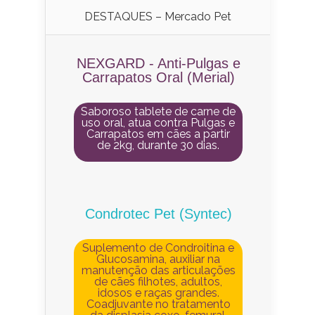
DESTAQUES – Mercado Pet
NEXGARD - Anti-Pulgas e
Carrapatos Oral (Merial)
Saboroso tablete de carne de
uso oral, atua contra Pulgas e
Carrapatos em cães a partir
de 2kg, durante 30 dias.
Condrotec Pet (Syntec)
Suplemento de Condroitina e
Glucosamina, auxiliar na
manutenção das articulações
de cães filhotes, adultos,
idosos e raças grandes.
Coadjuvante no tratamento