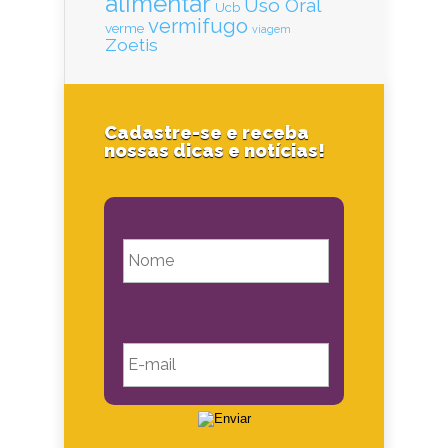
alimentar
Uso Oral
Ucb
vermifugo
verme
viagem
Zoetis
Cadastre-se e receba
nossas dicas e notícias!