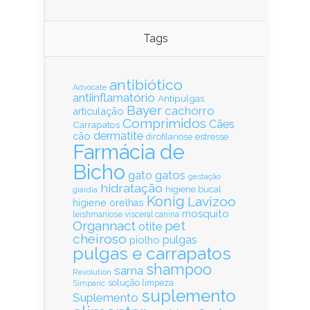
Tags
antibiótico
Advocate
antiinflamatório
Antipulgas
Bayer
cachorro
articulação
Comprimidos
Cães
Carrapatos
dermatite
cão
estresse
dirofilariose
Farmácia de
Bicho
gatos
gato
gestação
hidratação
higiene bucal
giárdia
Konig
Lavizoo
higiene orelhas
mosquito
leishmaniose visceral canina
Organnact
pet
otite
cheiroso
pulgas
piolho
pulgas e carrapatos
shampoo
sarna
Revolution
solução limpeza
Simparic
suplemento
Suplemento