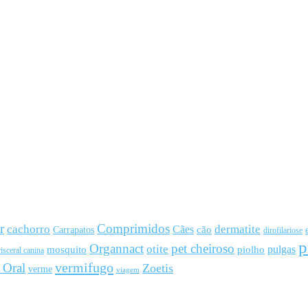
r
Comprimidos
cachorro
Cães
dermatite
cão
Carrapatos
dirofilariose
p
Organnact
pet cheiroso
otite
pulgas
mosquito
piolho
isceral canina
vermifugo
 Oral
Zoetis
verme
viagem