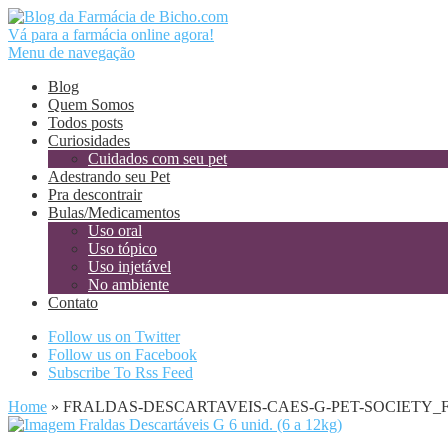
Vá para a farmácia online agora!
Menu de navegação
Blog
Quem Somos
Todos posts
Curiosidades
Cuidados com seu pet
Adestrando seu Pet
Pra descontrair
Bulas/Medicamentos
Uso oral
Uso tópico
Uso injetável
No ambiente
Contato
Follow us on Twitter
Follow us on Facebook
Subscribe To Rss Feed
Home
»
FRALDAS-DESCARTAVEIS-CAES-G-PET-SOCIETY_