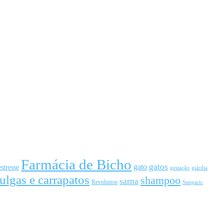
Farmácia de Bicho
gato
gatos
estresse
gestação
giárdia
ulgas e carrapatos
shampoo
sarna
Revolution
Simparic