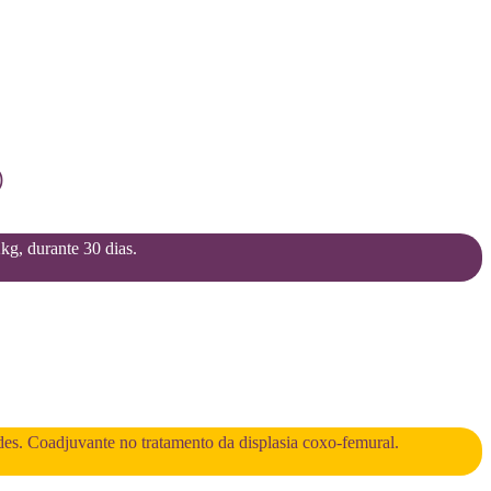
)
2kg, durante 30 dias.
des. Coadjuvante no tratamento da displasia coxo-femural.