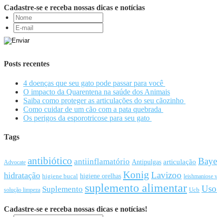
Cadastre-se e receba nossas dicas e notícias
Posts recentes
4 doenças que seu gato pode passar para você
O impacto da Quarentena na saúde dos Animais
Saiba como proteger as articulações do seu cãozinho
Como cuidar de um cão com a pata quebrada
Os perigos da esporotricose para seu gato
Tags
antibiótico
Baye
antiinflamatório
articulação
Antipulgas
Advocate
Konig
Lavizoo
hidratação
higiene orelhas
higiene bucal
leishmaniose v
suplemento alimentar
Uso
Suplemento
Ucb
solução limpeza
Cadastre-se e receba nossas dicas e notícias!