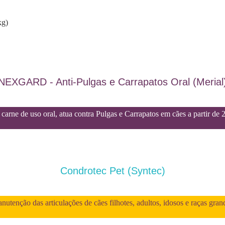
kg)
NEXGARD - Anti-Pulgas e Carrapatos Oral (Merial
carne de uso oral, atua contra Pulgas e Carrapatos em cães a partir de 
Condrotec Pet (Syntec)
utenção das articulações de cães filhotes, adultos, idosos e raças gran