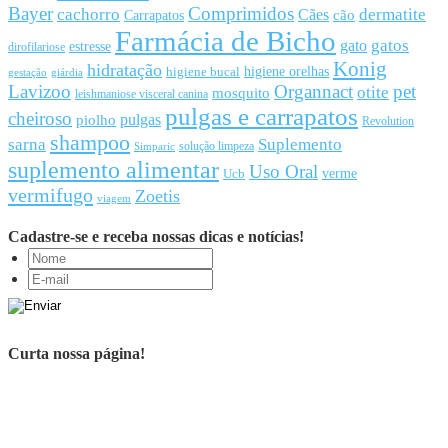
Bayer
Comprimidos
cachorro
Cães
dermatite
cão
Carrapatos
Farmácia de Bicho
gato
gatos
estresse
dirofilariose
Konig
hidratação
higiene orelhas
higiene bucal
gestação
giárdia
Lavizoo
Organnact
pet
otite
mosquito
leishmaniose visceral canina
pulgas e carrapatos
cheiroso
pulgas
piolho
Revolution
shampoo
sarna
Suplemento
solução limpeza
Simparic
suplemento alimentar
Uso Oral
Ucb
verme
vermifugo
Zoetis
viagem
Cadastre-se e receba nossas dicas e notícias!
Curta nossa página!