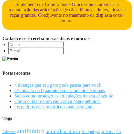
Suplemento de Condroitina e Glucosamina, auxiliar na
manutenção das articulações de cães filhotes, adultos, idosos e
raças grandes. Coadjuvante no tratamento da displasia coxo-
femural.
Cadastre-se e receba nossas dicas e notícias
Posts recentes
4 doenças que seu gato pode passar para você
O impacto da Quarentena na saúde dos Animais
Saiba como proteger as articulações do seu cãozinho
Como cuidar de um cão com a pata quebrada
Os perigos da esporotricose para seu gato
Tags
antibiótico
antiinflamatório
articulação
Antipulgas
Advocate