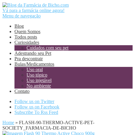
Vá para a farmácia online agora!
Menu de navegação
Blog
Quem Somos
Todos posts
Curiosidades
Cuidados com seu pet
Adestrando seu Pet
Pra descontrair
Bulas/Medicamentos
Uso oral
Uso tópico
Uso injetável
No ambiente
Contato
Follow us on Twitter
Follow us on Facebook
Subscribe To Rss Feed
Home
»
FLASH-90-THERMO-ACTIVE-PET-
SOCIETY_FARMACIA-DE-BICHO