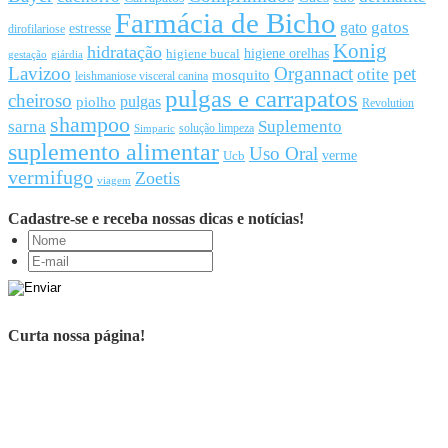
Farmácia de Bicho
gato
gatos
estresse
dirofilariose
Konig
hidratação
higiene orelhas
higiene bucal
gestação
giárdia
Lavizoo
Organnact
pet
otite
mosquito
leishmaniose visceral canina
pulgas e carrapatos
cheiroso
pulgas
piolho
Revolution
shampoo
sarna
Suplemento
solução limpeza
Simparic
suplemento alimentar
Uso Oral
Ucb
verme
vermifugo
Zoetis
viagem
Cadastre-se e receba nossas dicas e notícias!
Curta nossa página!