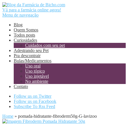
Vá para a farmácia online agora!
Menu de navegação
Blog
Quem Somos
Todos posts
Curiosidades
Cuidados com seu pet
Adestrando seu Pet
Pra descontrair
Bulas/Medicamentos
Uso oral
Uso tópico
Uso injetável
No ambiente
Contato
Follow us on Twitter
Follow us on Facebook
Subscribe To Rss Feed
Home
»
pomada-hidratante-fibroderm50g-G-lavizoo