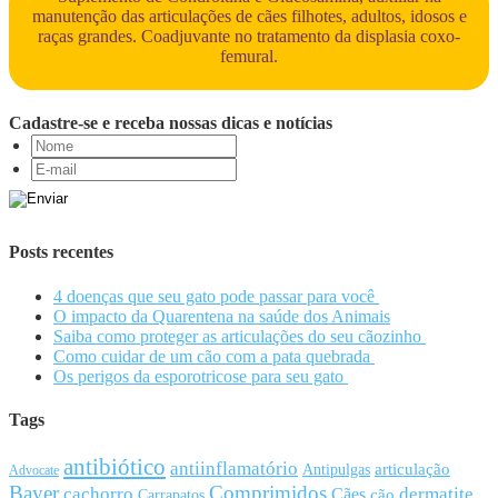
manutenção das articulações de cães filhotes, adultos, idosos e
raças grandes. Coadjuvante no tratamento da displasia coxo-
femural.
Cadastre-se e receba nossas dicas e notícias
Posts recentes
4 doenças que seu gato pode passar para você
O impacto da Quarentena na saúde dos Animais
Saiba como proteger as articulações do seu cãozinho
Como cuidar de um cão com a pata quebrada
Os perigos da esporotricose para seu gato
Tags
antibiótico
antiinflamatório
articulação
Antipulgas
Advocate
Bayer
Comprimidos
cachorro
Cães
dermatite
cão
Carrapatos