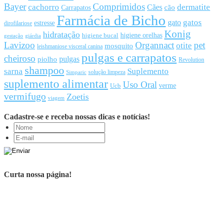
Bayer
Comprimidos
cachorro
Cães
dermatite
cão
Carrapatos
Farmácia de Bicho
gato
gatos
estresse
dirofilariose
Konig
hidratação
higiene orelhas
higiene bucal
gestação
giárdia
Lavizoo
Organnact
pet
otite
mosquito
leishmaniose visceral canina
pulgas e carrapatos
cheiroso
pulgas
piolho
Revolution
shampoo
sarna
Suplemento
solução limpeza
Simparic
suplemento alimentar
Uso Oral
Ucb
verme
vermifugo
Zoetis
viagem
Cadastre-se e receba nossas dicas e notícias!
Curta nossa página!