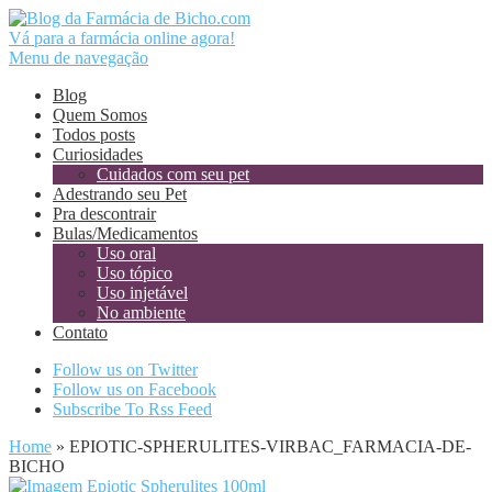
Vá para a farmácia online agora!
Menu de navegação
Blog
Quem Somos
Todos posts
Curiosidades
Cuidados com seu pet
Adestrando seu Pet
Pra descontrair
Bulas/Medicamentos
Uso oral
Uso tópico
Uso injetável
No ambiente
Contato
Follow us on Twitter
Follow us on Facebook
Subscribe To Rss Feed
Home
»
EPIOTIC-SPHERULITES-VIRBAC_FARMACIA-DE-
BICHO