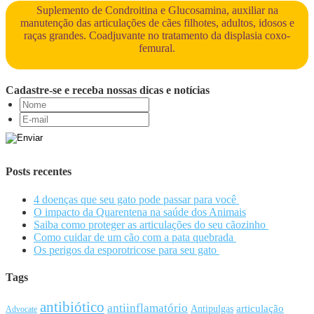
Suplemento de Condroitina e Glucosamina, auxiliar na
manutenção das articulações de cães filhotes, adultos, idosos e
raças grandes. Coadjuvante no tratamento da displasia coxo-
femural.
Cadastre-se e receba nossas dicas e notícias
Posts recentes
4 doenças que seu gato pode passar para você
O impacto da Quarentena na saúde dos Animais
Saiba como proteger as articulações do seu cãozinho
Como cuidar de um cão com a pata quebrada
Os perigos da esporotricose para seu gato
Tags
antibiótico
antiinflamatório
articulação
Antipulgas
Advocate