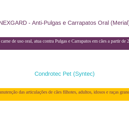
NEXGARD - Anti-Pulgas e Carrapatos Oral (Merial
carne de uso oral, atua contra Pulgas e Carrapatos em cães a partir de 
Condrotec Pet (Syntec)
utenção das articulações de cães filhotes, adultos, idosos e raças gran