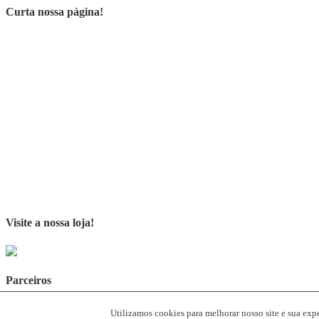
Curta nossa página!
Visite a nossa loja!
Parceiros
[rev_slider alias="SliderParceiros"]
Utilizamos cookies para melhorar nosso site e sua ex