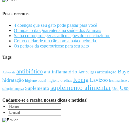
Posts recentes
4 doenças que seu gato pode passar para você
O impacto da Quarentena na saúde dos Animais
Saiba como proteger as articulações do seu cãozinho
Como cuidar de um cão com a pata quebrada
Os perigos da esporotricose para seu gato
Tags
antibiótico
Baye
antiinflamatório
articulação
Antipulgas
Advocate
Konig
Lavizoo
hidratação
higiene orelhas
higiene bucal
leishmaniose v
suplemento alimentar
Uso
Suplemento
Ucb
solução limpeza
Cadastre-se e receba nossas dicas e notícias!