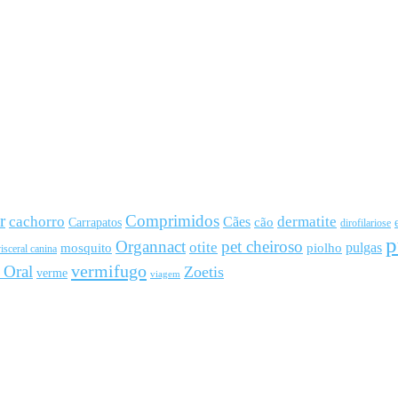
r
Comprimidos
cachorro
Cães
dermatite
cão
Carrapatos
dirofilariose
p
Organnact
pet cheiroso
otite
pulgas
mosquito
piolho
isceral canina
vermifugo
 Oral
Zoetis
verme
viagem