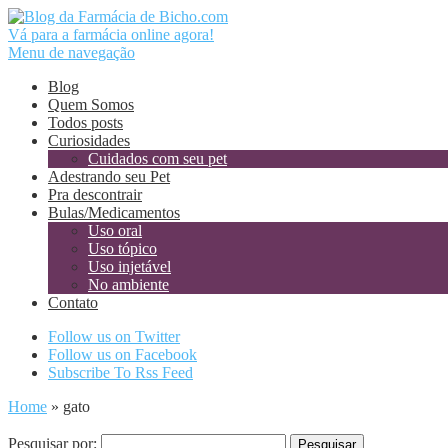
Vá para a farmácia online agora!
Menu de navegação
Blog
Quem Somos
Todos posts
Curiosidades
Cuidados com seu pet
Adestrando seu Pet
Pra descontrair
Bulas/Medicamentos
Uso oral
Uso tópico
Uso injetável
No ambiente
Contato
Follow us on Twitter
Follow us on Facebook
Subscribe To Rss Feed
Home
»
gato
Pesquisar por: