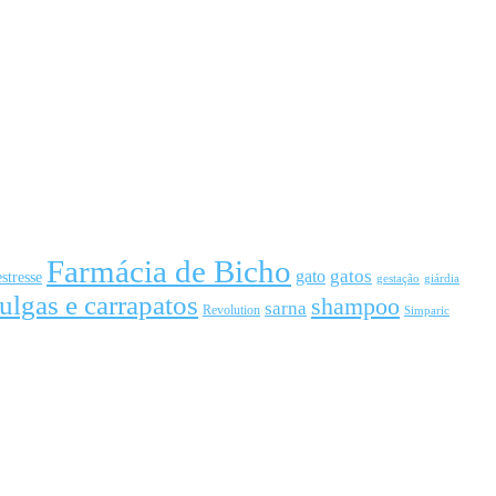
Farmácia de Bicho
gato
gatos
estresse
gestação
giárdia
ulgas e carrapatos
shampoo
sarna
Revolution
Simparic