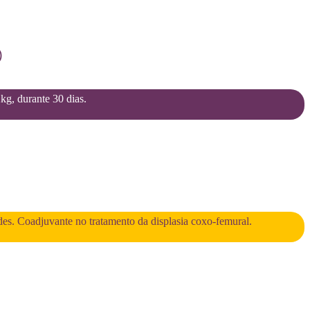
)
2kg, durante 30 dias.
des. Coadjuvante no tratamento da displasia coxo-femural.