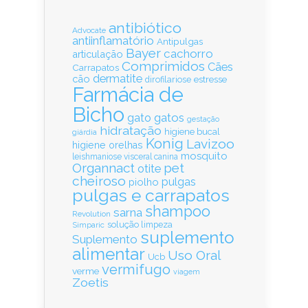
antibiótico
Advocate
antiinflamatório
Antipulgas
Bayer
cachorro
articulação
Comprimidos
Cães
Carrapatos
dermatite
cão
estresse
dirofilariose
Farmácia de
Bicho
gatos
gato
gestação
hidratação
higiene bucal
giárdia
Konig
Lavizoo
higiene orelhas
mosquito
leishmaniose visceral canina
Organnact
pet
otite
cheiroso
pulgas
piolho
pulgas e carrapatos
shampoo
sarna
Revolution
solução limpeza
Simparic
suplemento
Suplemento
alimentar
Uso Oral
Ucb
vermifugo
verme
viagem
Zoetis