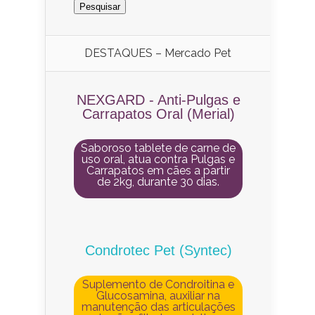
DESTAQUES – Mercado Pet
NEXGARD - Anti-Pulgas e
Carrapatos Oral (Merial)
Saboroso tablete de carne de
uso oral, atua contra Pulgas e
Carrapatos em cães a partir
de 2kg, durante 30 dias.
Condrotec Pet (Syntec)
Suplemento de Condroitina e
Glucosamina, auxiliar na
manutenção das articulações