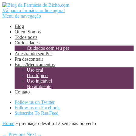
Vá para a farmácia online agora!
Menu de navegação
Blog
Quem Somos
Todos posts
Curiosidades
Cuidados com seu pet
Adestrando seu Pet
Pra descontrair
Bulas/Medicamentos
Uso oral
Uso tópico
Uso injetável
No ambiente
Contato
Follow us on Twitter
Follow us on Facebook
Subscribe To Rss Feed
Home
»
premiação-desafio-12-semanas-bravecto
← Previous
Next →