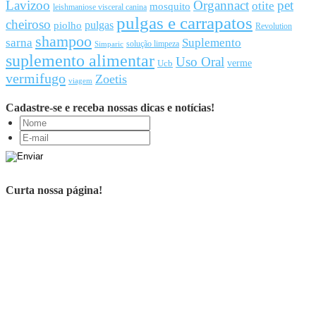
Lavizoo
Organnact
pet
otite
mosquito
leishmaniose visceral canina
pulgas e carrapatos
cheiroso
pulgas
piolho
Revolution
shampoo
sarna
Suplemento
solução limpeza
Simparic
suplemento alimentar
Uso Oral
Ucb
verme
vermifugo
Zoetis
viagem
Cadastre-se e receba nossas dicas e notícias!
Curta nossa página!