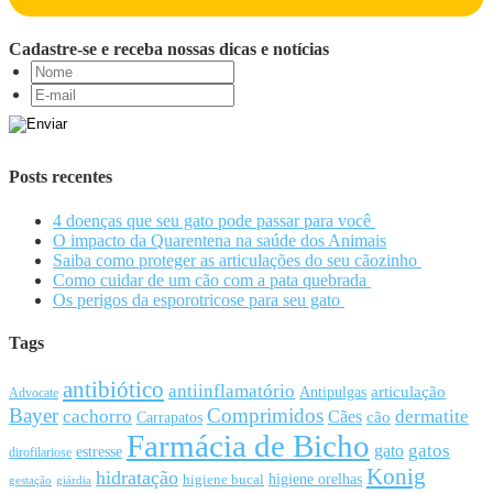
Cadastre-se e receba nossas dicas e notícias
Posts recentes
4 doenças que seu gato pode passar para você
O impacto da Quarentena na saúde dos Animais
Saiba como proteger as articulações do seu cãozinho
Como cuidar de um cão com a pata quebrada
Os perigos da esporotricose para seu gato
Tags
antibiótico
antiinflamatório
articulação
Antipulgas
Advocate
Bayer
Comprimidos
cachorro
Cães
dermatite
cão
Carrapatos
Farmácia de Bicho
gato
gatos
estresse
dirofilariose
Konig
hidratação
higiene orelhas
higiene bucal
gestação
giárdia