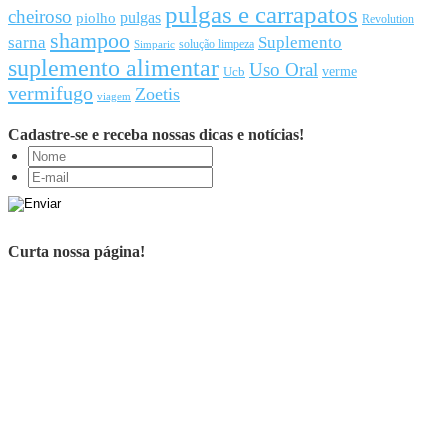
pulgas e carrapatos
cheiroso
pulgas
piolho
Revolution
shampoo
sarna
Suplemento
solução limpeza
Simparic
suplemento alimentar
Uso Oral
Ucb
verme
vermifugo
Zoetis
viagem
Cadastre-se e receba nossas dicas e notícias!
Curta nossa página!