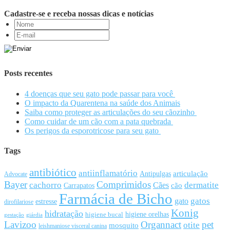
Cadastre-se e receba nossas dicas e notícias
Posts recentes
4 doenças que seu gato pode passar para você
O impacto da Quarentena na saúde dos Animais
Saiba como proteger as articulações do seu cãozinho
Como cuidar de um cão com a pata quebrada
Os perigos da esporotricose para seu gato
Tags
antibiótico
antiinflamatório
articulação
Antipulgas
Advocate
Bayer
Comprimidos
cachorro
Cães
dermatite
cão
Carrapatos
Farmácia de Bicho
gato
gatos
estresse
dirofilariose
Konig
hidratação
higiene orelhas
higiene bucal
gestação
giárdia
Lavizoo
Organnact
pet
otite
mosquito
leishmaniose visceral canina