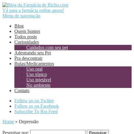
Vá para a farmácia online agora!
Menu de navegação
Blog
Quem Somos
Todos posts
Curiosidades
Cuidados com seu pet
Adestrando seu Pet
Pra descontrair
Bulas/Medicamentos
Uso oral
Uso tópico
Uso injetável
No ambiente
Contato
Follow us on Twitter
Follow us on Facebook
Subscribe To Rss Feed
Home
»
Depressão
Pesquisar por: