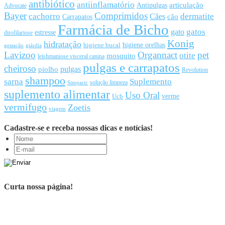
antibiótico
antiinflamatório
articulação
Antipulgas
Advocate
Bayer
Comprimidos
cachorro
Cães
dermatite
cão
Carrapatos
Farmácia de Bicho
gato
gatos
estresse
dirofilariose
Konig
hidratação
higiene orelhas
higiene bucal
gestação
giárdia
Lavizoo
Organnact
pet
otite
mosquito
leishmaniose visceral canina
pulgas e carrapatos
cheiroso
pulgas
piolho
Revolution
shampoo
sarna
Suplemento
solução limpeza
Simparic
suplemento alimentar
Uso Oral
Ucb
verme
vermifugo
Zoetis
viagem
Cadastre-se e receba nossas dicas e notícias!
Curta nossa página!