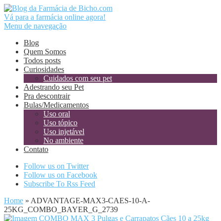
Vá para a farmácia online agora!
Menu de navegação
Blog
Quem Somos
Todos posts
Curiosidades
Cuidados com seu pet
Adestrando seu Pet
Pra descontrair
Bulas/Medicamentos
Uso oral
Uso tópico
Uso injetável
No ambiente
Contato
Follow us on Twitter
Follow us on Facebook
Subscribe To Rss Feed
Home
»
ADVANTAGE-MAX3-CAES-10-A-
25KG_COMBO_BAYER_G_2739