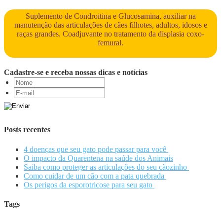
Suplemento de Condroitina e Glucosamina, auxiliar na
manutenção das articulações de cães filhotes, adultos, idosos e
raças grandes. Coadjuvante no tratamento da displasia coxo-
femural.
Cadastre-se e receba nossas dicas e notícias
Posts recentes
4 doenças que seu gato pode passar para você
O impacto da Quarentena na saúde dos Animais
Saiba como proteger as articulações do seu cãozinho
Como cuidar de um cão com a pata quebrada
Os perigos da esporotricose para seu gato
Tags