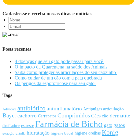
Cadastre-se e receba nossas dicas e notícias
Posts recentes
4 doenças que seu gato pode passar para você
O impacto da Quarentena na saúde dos Animais
Saiba como proteger as articulações do seu cãozinho
Como cuidar de um cão com a pata quebrada
Os perigos da esporotricose para seu gato
Tags
antibiótico
antiinflamatório
articulação
Antipulgas
Advocate
Bayer
Comprimidos
cachorro
Cães
dermatite
cão
Carrapatos
Farmácia de Bicho
gato
gatos
estresse
dirofilariose
Konig
hidratação
higiene orelhas
higiene bucal
gestação
giárdia