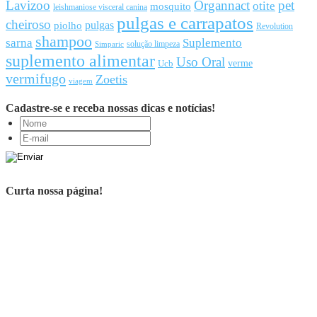
Lavizoo
Organnact
pet
otite
mosquito
leishmaniose visceral canina
pulgas e carrapatos
cheiroso
pulgas
piolho
Revolution
shampoo
sarna
Suplemento
solução limpeza
Simparic
suplemento alimentar
Uso Oral
Ucb
verme
vermifugo
Zoetis
viagem
Cadastre-se e receba nossas dicas e notícias!
Curta nossa página!