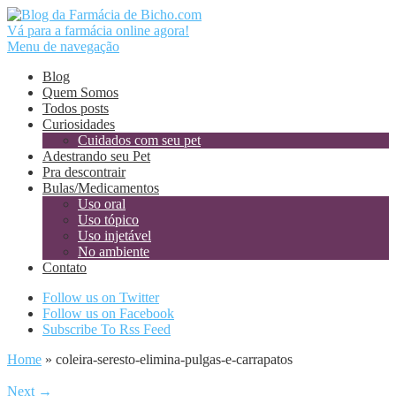
Vá para a farmácia online agora!
Menu de navegação
Blog
Quem Somos
Todos posts
Curiosidades
Cuidados com seu pet
Adestrando seu Pet
Pra descontrair
Bulas/Medicamentos
Uso oral
Uso tópico
Uso injetável
No ambiente
Contato
Follow us on Twitter
Follow us on Facebook
Subscribe To Rss Feed
Home
»
coleira-seresto-elimina-pulgas-e-carrapatos
Next →