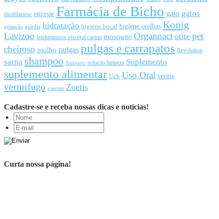
Farmácia de Bicho
gato
gatos
estresse
dirofilariose
Konig
hidratação
higiene orelhas
higiene bucal
gestação
giárdia
Lavizoo
Organnact
pet
otite
mosquito
leishmaniose visceral canina
pulgas e carrapatos
cheiroso
pulgas
piolho
Revolution
shampoo
sarna
Suplemento
solução limpeza
Simparic
suplemento alimentar
Uso Oral
Ucb
verme
vermifugo
Zoetis
viagem
Cadastre-se e receba nossas dicas e notícias!
Curta nossa página!