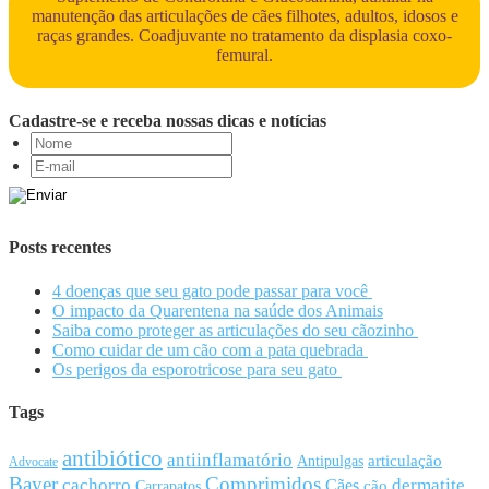
manutenção das articulações de cães filhotes, adultos, idosos e
raças grandes. Coadjuvante no tratamento da displasia coxo-
femural.
Cadastre-se e receba nossas dicas e notícias
Posts recentes
4 doenças que seu gato pode passar para você
O impacto da Quarentena na saúde dos Animais
Saiba como proteger as articulações do seu cãozinho
Como cuidar de um cão com a pata quebrada
Os perigos da esporotricose para seu gato
Tags
antibiótico
antiinflamatório
articulação
Antipulgas
Advocate
Bayer
Comprimidos
cachorro
Cães
dermatite
cão
Carrapatos