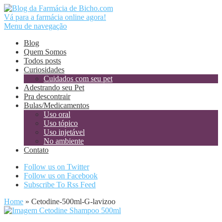
Vá para a farmácia online agora!
Menu de navegação
Blog
Quem Somos
Todos posts
Curiosidades
Cuidados com seu pet
Adestrando seu Pet
Pra descontrair
Bulas/Medicamentos
Uso oral
Uso tópico
Uso injetável
No ambiente
Contato
Follow us on Twitter
Follow us on Facebook
Subscribe To Rss Feed
Home
»
Cetodine-500ml-G-lavizoo