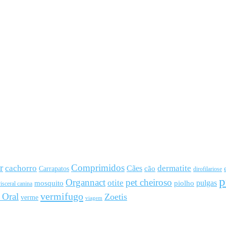
r
Comprimidos
cachorro
Cães
dermatite
cão
Carrapatos
dirofilariose
p
Organnact
pet cheiroso
otite
pulgas
mosquito
piolho
isceral canina
vermifugo
 Oral
Zoetis
verme
viagem