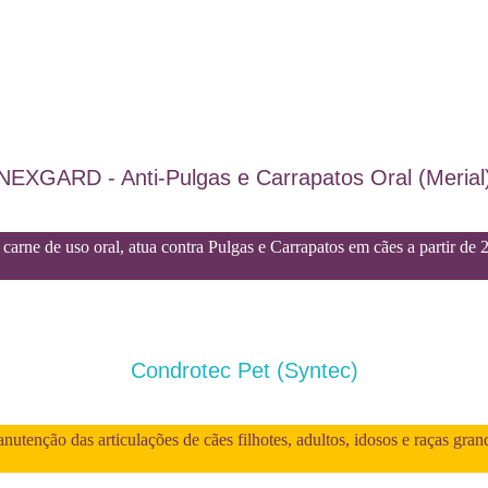
NEXGARD - Anti-Pulgas e Carrapatos Oral (Merial
carne de uso oral, atua contra Pulgas e Carrapatos em cães a partir de 
Condrotec Pet (Syntec)
utenção das articulações de cães filhotes, adultos, idosos e raças gran