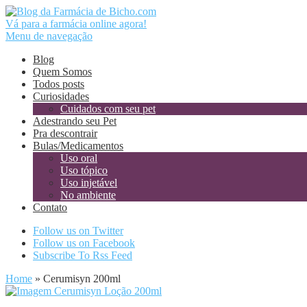
Vá para a farmácia online agora!
Menu de navegação
Blog
Quem Somos
Todos posts
Curiosidades
Cuidados com seu pet
Adestrando seu Pet
Pra descontrair
Bulas/Medicamentos
Uso oral
Uso tópico
Uso injetável
No ambiente
Contato
Follow us on Twitter
Follow us on Facebook
Subscribe To Rss Feed
Home
»
Cerumisyn 200ml