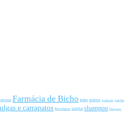
Farmácia de Bicho
gato
gatos
estresse
gestação
giárdia
ulgas e carrapatos
shampoo
sarna
Revolution
Simparic