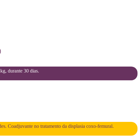
)
2kg, durante 30 dias.
des. Coadjuvante no tratamento da displasia coxo-femural.