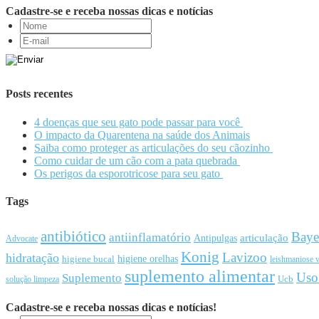
Cadastre-se e receba nossas dicas e notícias
Posts recentes
4 doenças que seu gato pode passar para você
O impacto da Quarentena na saúde dos Animais
Saiba como proteger as articulações do seu cãozinho
Como cuidar de um cão com a pata quebrada
Os perigos da esporotricose para seu gato
Tags
antibiótico
Baye
antiinflamatório
articulação
Antipulgas
Advocate
Konig
Lavizoo
hidratação
higiene orelhas
higiene bucal
leishmaniose v
suplemento alimentar
Uso
Suplemento
Ucb
solução limpeza
Cadastre-se e receba nossas dicas e notícias!