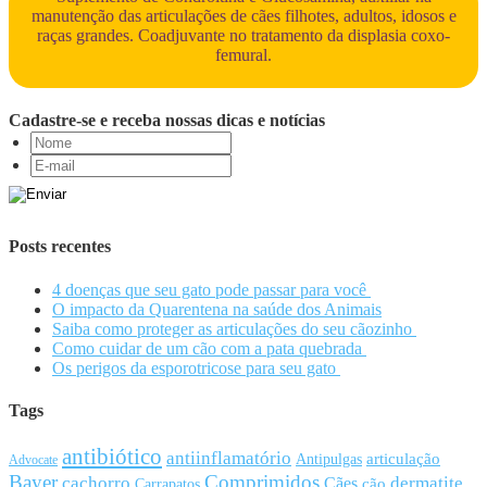
manutenção das articulações de cães filhotes, adultos, idosos e
raças grandes. Coadjuvante no tratamento da displasia coxo-
femural.
Cadastre-se e receba nossas dicas e notícias
Posts recentes
4 doenças que seu gato pode passar para você
O impacto da Quarentena na saúde dos Animais
Saiba como proteger as articulações do seu cãozinho
Como cuidar de um cão com a pata quebrada
Os perigos da esporotricose para seu gato
Tags
antibiótico
antiinflamatório
articulação
Antipulgas
Advocate
Bayer
Comprimidos
cachorro
Cães
dermatite
cão
Carrapatos