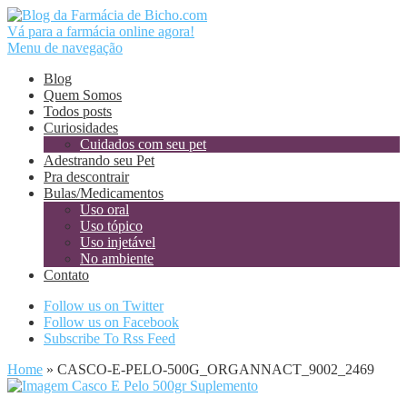
Vá para a farmácia online agora!
Menu de navegação
Blog
Quem Somos
Todos posts
Curiosidades
Cuidados com seu pet
Adestrando seu Pet
Pra descontrair
Bulas/Medicamentos
Uso oral
Uso tópico
Uso injetável
No ambiente
Contato
Follow us on Twitter
Follow us on Facebook
Subscribe To Rss Feed
Home
»
CASCO-E-PELO-500G_ORGANNACT_9002_2469