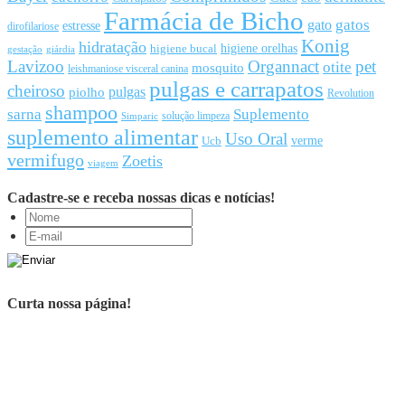
Farmácia de Bicho
gato
gatos
estresse
dirofilariose
Konig
hidratação
higiene orelhas
higiene bucal
gestação
giárdia
Lavizoo
Organnact
pet
otite
mosquito
leishmaniose visceral canina
pulgas e carrapatos
cheiroso
pulgas
piolho
Revolution
shampoo
sarna
Suplemento
solução limpeza
Simparic
suplemento alimentar
Uso Oral
Ucb
verme
vermifugo
Zoetis
viagem
Cadastre-se e receba nossas dicas e notícias!
Curta nossa página!