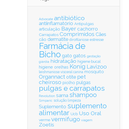
antibiótico
Advocate
antiinflamatório
Antipulgas
Bayer
cachorro
articulação
Comprimidos
Cães
Carrapatos
dermatite
cão
estresse
dirofilariose
Farmácia de
Bicho
gatos
gato
gestação
hidratação
higiene bucal
giárdia
Konig
Lavizoo
higiene orelhas
mosquito
leishmaniose visceral canina
Organnact
pet
otite
cheiroso
pulgas
piolho
pulgas e carrapatos
shampoo
sarna
Revolution
solução limpeza
Simparic
suplemento
Suplemento
alimentar
Uso Oral
Ucb
vermifugo
verme
viagem
Zoetis