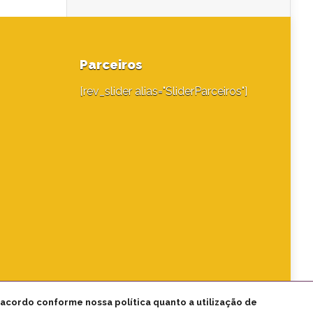
Parceiros
[rev_slider alias="SliderParceiros"]
 acordo conforme nossa política quanto a utilização de