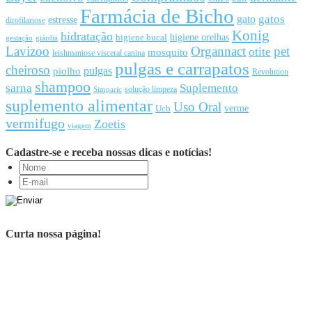
Farmácia de Bicho
gato
gatos
estresse
dirofilariose
Konig
hidratação
higiene orelhas
higiene bucal
gestação
giárdia
Lavizoo
Organnact
pet
otite
mosquito
leishmaniose visceral canina
pulgas e carrapatos
cheiroso
pulgas
piolho
Revolution
shampoo
sarna
Suplemento
solução limpeza
Simparic
suplemento alimentar
Uso Oral
Ucb
verme
vermifugo
Zoetis
viagem
Cadastre-se e receba nossas dicas e notícias!
Curta nossa página!