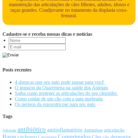
manutenção das articulações de cães filhotes, adultos, idosos e
raças grandes. Coadjuvante no tratamento da displasia coxo-
femural.
Cadastre-se e receba nossas dicas e notícias
Posts recentes
4 doenças que seu gato pode passar para você
O impacto da Quarentena na saúde dos Animais
Saiba como proteger as articulações do seu cãozinho
Como cuidar de um cão com a pata quebrada
Os perigos da esporotricose para seu gato
Tags
antibiótico
antiinflamatório
articulação
Antipulgas
Advocate
Bayer
Comprimidos
cachorro
Cães
dermatite
cão
Carrapatos