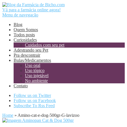
Vá para a farmácia online agora!
Menu de navegação
Blog
Quem Somos
Todos posts
Curiosidades
Cuidados com seu pet
Adestrando seu Pet
Pra descontrair
Bulas/Medicamentos
Uso oral
Uso tópico
Uso injetável
No ambiente
Contato
Follow us on Twitter
Follow us on Facebook
Subscribe To Rss Feed
Home
»
Amino-cat-e-dog-500gr-G-lavizoo