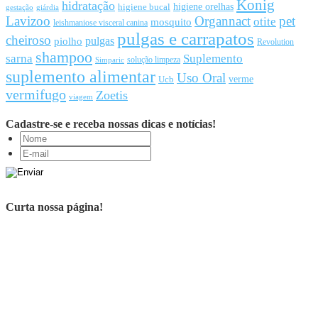
Konig
hidratação
higiene orelhas
higiene bucal
gestação
giárdia
Lavizoo
Organnact
pet
otite
mosquito
leishmaniose visceral canina
pulgas e carrapatos
cheiroso
pulgas
piolho
Revolution
shampoo
sarna
Suplemento
solução limpeza
Simparic
suplemento alimentar
Uso Oral
Ucb
verme
vermifugo
Zoetis
viagem
Cadastre-se e receba nossas dicas e notícias!
Curta nossa página!