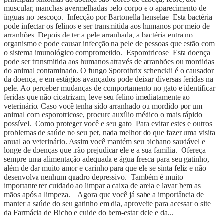
muscular, manchas avermelhadas pelo corpo e o aparecimento de
ínguas no pescoço. Infecção por Bartonella henselae Esta bactéria
pode infectar os felinos e ser transmitida aos humanos por meio de
arranhões. Depois de ter a pele arranhada, a bactéria entra no
organismo e pode causar infecção na pele de pessoas que estão com
o sistema imunológico comprometido. Esporotricose Esta doença
pode ser transmitida aos humanos através de arranhões ou mordidas
do animal contaminado. O fungo Sporothrix schenckii é o causador
da doença, e em estágios avançados pode deixar diversas feridas na
pele. Ao perceber mudanças de comportamento no gato e identificar
feridas que não cicatrizam, leve seu felino imediatamente ao
veterinário. Caso você tenha sido arranhado ou mordido por um
animal com esporotricose, procure auxílio médico o mais rápido
possível. Como proteger você e seu gato Para evitar estes e outros
problemas de saúde no seu pet, nada melhor do que fazer uma visita
anual ao veterinário. Assim você mantém seu bichano saudável e
longe de doenças que irão prejudicar ele e a sua família. Ofereça
sempre uma alimentação adequada e água fresca para seu gatinho,
além de dar muito amor e carinho para que ele se sinta feliz e não
desenvolva nenhum quadro depressivo. Também é muito
importante ter cuidado ao limpar a caixa de areia e lavar bem as
mãos após a limpeza. Agora que você já sabe a importância de
manter a saúde do seu gatinho em dia, aproveite para acessar o site
da Farmácia de Bicho e cuide do bem-estar dele e da...