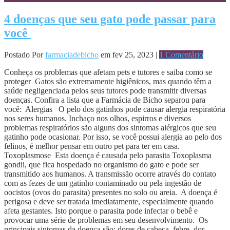
4 doenças que seu gato pode passar para
você
Postado Por
farmaciadebicho
em fev 25, 2023 |
1 Comentário
Conheça os problemas que afetam pets e tutores e saiba como se
proteger Gatos são extremamente higiênicos, mas quando têm a
saúde negligenciada pelos seus tutores pode transmitir diversas
doenças. Confira a lista que a Farmácia de Bicho separou para
você: Alergias O pelo dos gatinhos pode causar alergia respiratória
nos seres humanos. Inchaço nos olhos, espirros e diversos
problemas respiratórios são alguns dos sintomas alérgicos que seu
gatinho pode ocasionar. Por isso, se você possui alergia ao pelo dos
felinos, é melhor pensar em outro pet para ter em casa.
Toxoplasmose Esta doença é causada pelo parasita Toxoplasma
gondii, que fica hospedado no organismo do gato e pode ser
transmitido aos humanos. A transmissão ocorre através do contato
com as fezes de um gatinho contaminado ou pela ingestão de
oocistos (ovos do parasita) presentes no solo ou areia. A doença é
perigosa e deve ser tratada imediatamente, especialmente quando
afeta gestantes. Isto porque o parasita pode infectar o bebê e
provocar uma série de problemas em seu desenvolvimento. Os
principais sintomas da doença são: dores de cabeça, febre, dor