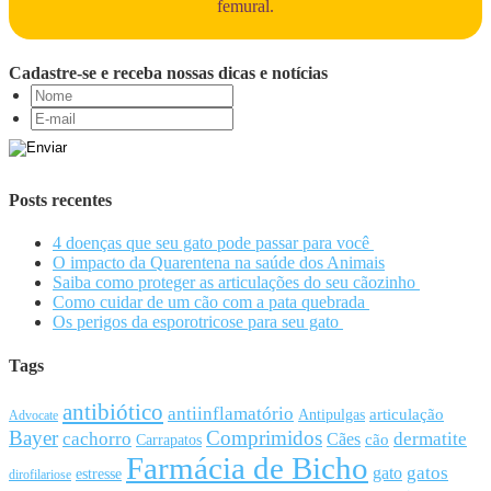
femural.
Cadastre-se e receba nossas dicas e notícias
Posts recentes
4 doenças que seu gato pode passar para você
O impacto da Quarentena na saúde dos Animais
Saiba como proteger as articulações do seu cãozinho
Como cuidar de um cão com a pata quebrada
Os perigos da esporotricose para seu gato
Tags
antibiótico
antiinflamatório
articulação
Antipulgas
Advocate
Bayer
Comprimidos
cachorro
Cães
dermatite
cão
Carrapatos
Farmácia de Bicho
gato
gatos
estresse
dirofilariose