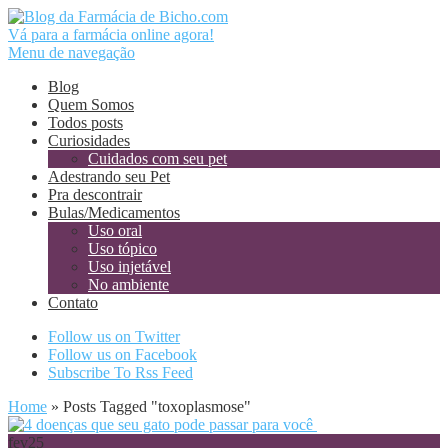
Vá para a farmácia online agora!
Menu de navegação
Blog
Quem Somos
Todos posts
Curiosidades
Cuidados com seu pet
Adestrando seu Pet
Pra descontrair
Bulas/Medicamentos
Uso oral
Uso tópico
Uso injetável
No ambiente
Contato
Follow us on Twitter
Follow us on Facebook
Subscribe To Rss Feed
Home
»
Posts Tagged
"
toxoplasmose"
fev
25