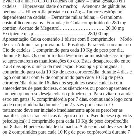
Evitar ou anular o Cio em cadelas ou gatas; – Falsa gestação em
cadelas; – Hipersexualidade do macho; – Adenoma de glândulas
perianais; – Hipertrofia prostática do cão; – Tumores estrógeno
dependentes na cadela; – Dermatite miliar felina; – Granuloma
eosinofílico em gatos Formulação Cada comprimido de 280 mg
contém: Acetato de Megestrol………………………. 20,00 mg
Excipiente q.s.p…………………………… 280,00 mg
Apresentação Caixa contendo 1 blister com 8 comprimidos. Modo
de usar Administrar por via oral. Posologia Para evitar ou anular o
Cio de cadelas: 1 comprimido para cada 10 Kg de peso por dia,
durante 8 dias. Os comprimidos devem ser administrados assim que
se apresentarem as manifestações do cio. Estas desaparecerão entre
2 a 3 dias após o início da medicação. Posologia prolongada: 1
comprimido para cada 10 Kg de peso corpóreo/dia, durante 4 dias e
logo continuar com ¼ de comprimido para cada 10 Kg de peso
corpóreo/dia, durante 16 dias nos seguintes casos: cadelas com
antecedentes de pseudociese, cios silenciosos ou pouco aparentes e
também quando se deseja evitar o primeiro cio. Para evitar ou anular
estro em gatas: ½ comprimido/dia por 7 dias, continuando logo com
¼ de comprimido/dia durante 1 ou 2 vezes por semana. O
tratamento deve ser iniciado imediatamente após se perceber as
manifestações características da época do cio. Pseudociese (gravidez
psicológica): 1 comprimido para cada 10 Kg de peso corpóreo/dia
por 8 dias. Hipersexualidade do macho: A dose inicial deve ser de 1
ou 2 comprimidos para cada 10 Kg de peso corpóreo/dia durante 7