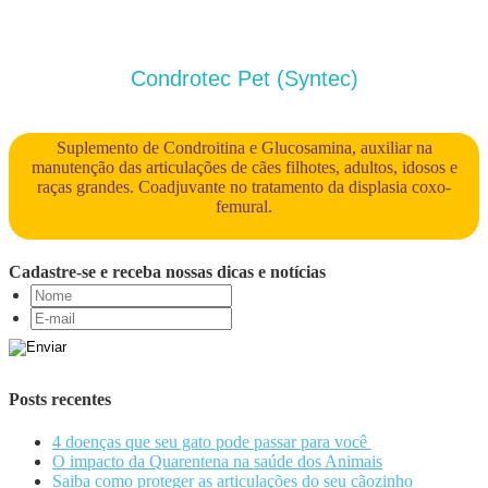
Condrotec Pet (Syntec)
Suplemento de Condroitina e Glucosamina, auxiliar na
manutenção das articulações de cães filhotes, adultos, idosos e
raças grandes. Coadjuvante no tratamento da displasia coxo-
femural.
Cadastre-se e receba nossas dicas e notícias
Posts recentes
4 doenças que seu gato pode passar para você
O impacto da Quarentena na saúde dos Animais
Saiba como proteger as articulações do seu cãozinho