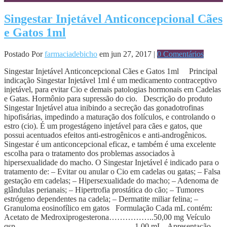
Singestar Injetável Anticoncepcional Cães
e Gatos 1ml
Postado Por
farmaciadebicho
em jun 27, 2017 |
0 Comentários
Singestar Injetável Anticoncepcional Cães e Gatos 1ml Principal
indicação Singestar Injetável 1ml é um medicamento contraceptivo
injetável, para evitar Cio e demais patologias hormonais em Cadelas
e Gatas. Hormônio para supressão do cio. Descrição do produto
Singestar Injetável atua inibindo a secreção das gonadotrofinas
hipofisárias, impedindo a maturação dos folículos, e controlando o
estro (cio). É um progestágeno injetável para cães e gatos, que
possui acentuados efeitos anti-estrogênicos e anti-androgênicos.
Singestar é um anticoncepcional eficaz, e também é uma excelente
escolha para o tratamento dos problemas associados à
hipersexualidade do macho. O Singestar Injetável é indicado para o
tratamento de: – Evitar ou anular o Cio em cadelas ou gatas; – Falsa
gestação em cadelas; – Hipersexualidade do macho; – Adenoma de
glândulas perianais; – Hipertrofia prostática do cão; – Tumores
estrógeno dependentes na cadela; – Dermatite miliar felina; –
Granuloma eosinofílico em gatos Formulação Cada mL contém:
Acetato de Medroxiprogesterona……………..50,00 mg Veículo
qsp…………………………………….. 1,00 mL Apresentação