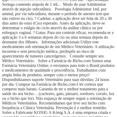
Seringa contendo ampola de 1 mL. Modo de usar Administrar
através de injeção subcutânea. Posologia Administrar 1mL por
animal, por via subcutânea, durante o período de anestro (em que
não estiver no cio). ? Cadelas: a aplicação deve ser feita de 20 a 30
dias antes do estro (Cio) esperado. Antes da aplicação, deve-se
determinar o estágio do ciclo através da análise clínica ou por
esfregaço vaginal. ? Gatas: Para um controle eficaz, recomenda-se a
aplicação 3 a 6 semanas depois do cio ou uma semana depois do
desmame dos filhotes. Informações adicionais Utilize este
medicamento sob orientação de um Médico Veterinário. A utilização
incorreta e sem prescrição médica, predispõe ao risco de
aparecimento de tumores cancerígenos. Consulte sempre seu
Médico Veterinário. Sobre a Farmácia de Bicho.com Somos uma
Farmácia Veterinária Online, e enviamos para todo o Brasil produtos
e medicamentos de qualidade e procedência. Trabalhamos com
ampla linha de produtos, sempre com o menor preço!
Disponibilizamos suporte Veterinário para suas dúvidas; 24 horas
por dia. Comprar na Farmácia de Bicho.com é ter certeza que
comprou mais barato. Garantia de ter o melhor tratamento para a
saúde do seu bicho… (cachorro, gato, pássaro, roedores, cavalo, boi
ou o bicho que for). Não esqueça de sempre seguir a orientação de
Médicos Veterinários. Recomendamos que leve seu bicho com
frequência a Clínica Veterinária. Prevenção é o melhor remédio.
Sobre a Fabricante KONIG A König S.A. é uma empresa criada e