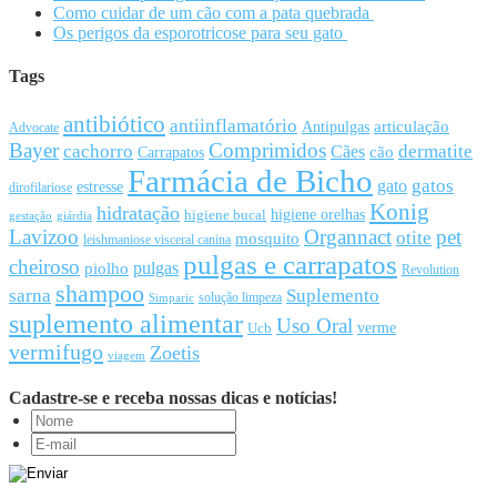
Como cuidar de um cão com a pata quebrada
Os perigos da esporotricose para seu gato
Tags
antibiótico
antiinflamatório
articulação
Antipulgas
Advocate
Bayer
Comprimidos
cachorro
Cães
dermatite
cão
Carrapatos
Farmácia de Bicho
gato
gatos
estresse
dirofilariose
Konig
hidratação
higiene orelhas
higiene bucal
gestação
giárdia
Lavizoo
Organnact
pet
otite
mosquito
leishmaniose visceral canina
pulgas e carrapatos
cheiroso
pulgas
piolho
Revolution
shampoo
sarna
Suplemento
solução limpeza
Simparic
suplemento alimentar
Uso Oral
Ucb
verme
vermifugo
Zoetis
viagem
Cadastre-se e receba nossas dicas e notícias!