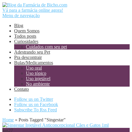
Vá para a farmácia online agora!
Menu de navegação
Blog
Quem Somos
Todos posts
Curiosidades
Cuidados com seu pet
Adestrando seu Pet
Pra descontrair
Bulas/Medicamentos
Uso oral
Uso tópico
Uso injetável
No ambiente
Contato
Follow us on Twitter
Follow us on Facebook
Subscribe To Rss Feed
Home
»
Posts Tagged
"
Singestar"
jun
27