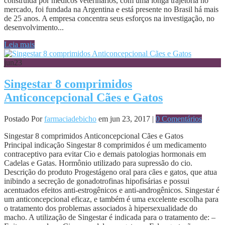
construída por médicos veterinários, com uma longa trajetória no
mercado, foi fundada na Argentina e está presente no Brasil há mais
de 25 anos. A empresa concentra seus esforços na investigação, no
desenvolvimento...
Leia mais
jun
23
Singestar 8 comprimidos
Anticoncepcional Cães e Gatos
Postado Por
farmaciadebicho
em jun 23, 2017 |
0 Comentários
Singestar 8 comprimidos Anticoncepcional Cães e Gatos
Principal indicação Singestar 8 comprimidos é um medicamento
contraceptivo para evitar Cio e demais patologias hormonais em
Cadelas e Gatas. Hormônio utilizado para supressão do cio.
Descrição do produto Progestágeno oral para cães e gatos, que atua
inibindo a secreção de gonadotrofinas hipofisárias e possui
acentuados efeitos anti-estrogênicos e anti-androgênicos. Singestar é
um anticoncepcional eficaz, e também é uma excelente escolha para
o tratamento dos problemas associados à hipersexualidade do
macho. A utilização de Singestar é indicada para o tratamento de: –