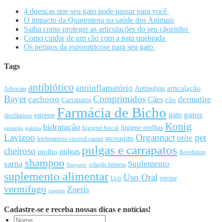
4 doenças que seu gato pode passar para você
O impacto da Quarentena na saúde dos Animais
Saiba como proteger as articulações do seu cãozinho
Como cuidar de um cão com a pata quebrada
Os perigos da esporotricose para seu gato
Tags
antibiótico
antiinflamatório
articulação
Antipulgas
Advocate
Bayer
Comprimidos
cachorro
Cães
dermatite
cão
Carrapatos
Farmácia de Bicho
gato
gatos
estresse
dirofilariose
Konig
hidratação
higiene orelhas
higiene bucal
gestação
giárdia
Lavizoo
Organnact
pet
otite
mosquito
leishmaniose visceral canina
pulgas e carrapatos
cheiroso
pulgas
piolho
Revolution
shampoo
sarna
Suplemento
solução limpeza
Simparic
suplemento alimentar
Uso Oral
Ucb
verme
vermifugo
Zoetis
viagem
Cadastre-se e receba nossas dicas e notícias!