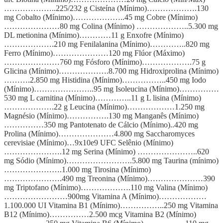
………………..225/232 g Cisteína (Mínimo)……………….130
mg Cobalto (Mínimo)………………..45 mg Cobre (Mínimo)
…………………80 mg Colina (Mínimo) ………………..5.300 mg
DL metionina (Mínimo)…………11 g Enxofre (Mínimo)
……………….210 mg Fenilalanina (Mínimo)…………..820 mg
Ferro (Mínimo)…………………120 mg Flúor (Máximo)
…………………760 mg Fósforo (Mínimo)……………….75 g
Glicina (Mínimo)……………….8.700 mg Hidroxiprolina (Mínimo)
……….2.850 mg Histidina (Mínimo)……………..450 mg Iodo
(Mínimo)…………………..95 mg Isoleucina (Mínimo)……………
530 mg L carnitina (Mínimo)…………..11 g L lisina (Mínimo)
……………….22 g Leucina (Mínimo)………………1.250 mg
Magnésio (Mínimo)…………….130 mg Manganês (Mínimo)
……………350 mg Pantotenato de Cálcio (Mínimo)..420 mg
Prolina (Mínimo)…………………4.800 mg Saccharomyces
cerevisiae (Mínimo)…9x10e9 UFC Selênio (Mínimo)
………………….12 mg Serina (Mínimo) …………………..620
mg Sódio (Mínimo)…………………….5.800 mg Taurina (mínimo)
………………….1.000 mg Tirosina (Mínimo)
………………….490 mg Treonina (Mínimo)…………………390
mg Triptofano (Mínimo)……………….110 mg Valina (Mínimo)
……………………900mg Vitamina A (Mínimo)………………
1.100.000 UI Vitamina B1 (Mínimo)……………..250 mg Vitamina
B12 (Mínimo)……………2.500 mcg Vitamina B2 (Mínimo)