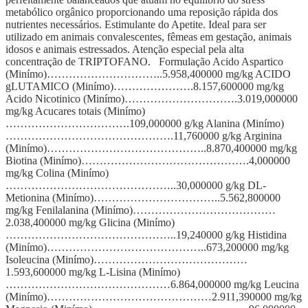
metabólico orgânico proporcionando uma reposição rápida dos
nutrientes necessários. Estimulante do Apetite. Ideal para ser
utilizado em animais convalescentes, fêmeas em gestação, animais
idosos e animais estressados. Atenção especial pela alta
concentração de TRIPTOFANO. Formulação Acido Aspartico
(Minímo)…………………………..5.958,400000 mg/kg ACIDO
gLUTAMICO (Minímo)………………….8.157,600000 mg/kg
Acido Nicotinico (Minímo)………………………….3.019,000000
mg/kg Acucares totais (Minímo)
…………………………….109,000000 g/kg Alanina (Minímo)
……………………………………….11,760000 g/kg Arginina
(Minímo)……………………………………..8.870,400000 mg/kg
Biotina (Minímo)……………………………………….4,000000
mg/kg Colina (Minímo)
………………………………………..30,000000 g/kg DL-
Metionina (Minímo)……………………………..5.562,800000
mg/kg Fenilalanina (Minímo)…………………………………
2.038,400000 mg/kg Glicina (Minímo)
………………………………………..19,240000 g/kg Histidina
(Minímo)……………………………………..673,200000 mg/kg
Isoleucina (Minímo)……………………………………
1.593,600000 mg/kg L-Lisina (Minímo)
………………………………………6.864,000000 mg/kg Leucina
(Minímo)………………………………………2.911,390000 mg/kg