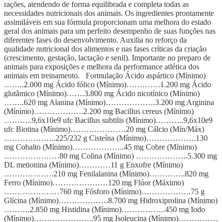
rações, atendendo de forma equilibrada e completa todas as
necessidades nutricionais dos animais. Os ingredientes prontamente
assimiláveis em sua fórmula proporcionam uma melhora do estado
geral dos animais para um perfeito desempenho de suas funções nas
diferentes fases do desenvolvimento. Auxilia no reforço da
qualidade nutricional dos alimentos e nas fases críticas da criação
(crescimento, gestação, lactação e senil). Importante no preparo de
animais para exposições e melhora da performance atlética dos
animais em treinamento. Formulação Ácido aspártico (Mínimo)
……..2.000 mg Ácido fólico (Mínimo)………….1.200 mg Ácido
glutâmico (Mínimo)…….3.800 mg Ácido nicotínico (Mínimo)
……..620 mg Alanina (Mínimo)……………….3.200 mg Arginina
(Mínimo)……………….2.200 mg Bacillus cereus (Mínimo)
………..9,6x10e9 ufc Bacillus subtilis (Mínimo)………..9,6x10e9
ufc Biotina (Mínimo)…………………20 mg Cálcio (Mín/Máx)
………………..225/232 g Cisteína (Mínimo)……………….130
mg Cobalto (Mínimo)………………..45 mg Cobre (Mínimo)
…………………80 mg Colina (Mínimo) ………………..5.300 mg
DL metionina (Mínimo)…………11 g Enxofre (Mínimo)
……………….210 mg Fenilalanina (Mínimo)…………..820 mg
Ferro (Mínimo)…………………120 mg Flúor (Máximo)
…………………760 mg Fósforo (Mínimo)……………….75 g
Glicina (Mínimo)……………….8.700 mg Hidroxiprolina (Mínimo)
……….2.850 mg Histidina (Mínimo)……………..450 mg Iodo
(Mínimo)…………………..95 mg Isoleucina (Mínimo)……………