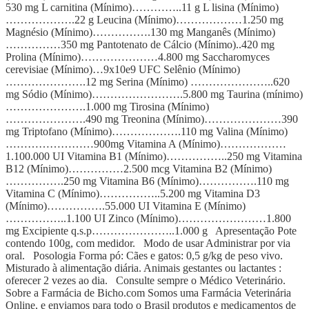
530 mg L carnitina (Mínimo)…………..11 g L lisina (Mínimo)
……………….22 g Leucina (Mínimo)………………1.250 mg
Magnésio (Mínimo)…………….130 mg Manganês (Mínimo)
……………350 mg Pantotenato de Cálcio (Mínimo)..420 mg
Prolina (Mínimo)…………………4.800 mg Saccharomyces
cerevisiae (Mínimo)…9x10e9 UFC Selênio (Mínimo)
………………….12 mg Serina (Mínimo) …………………..620
mg Sódio (Mínimo)…………………….5.800 mg Taurina (mínimo)
………………….1.000 mg Tirosina (Mínimo)
………………….490 mg Treonina (Mínimo)…………………390
mg Triptofano (Mínimo)……………….110 mg Valina (Mínimo)
……………………900mg Vitamina A (Mínimo)………………
1.100.000 UI Vitamina B1 (Mínimo)……………..250 mg Vitamina
B12 (Mínimo)……………2.500 mcg Vitamina B2 (Mínimo)
…………….250 mg Vitamina B6 (Mínimo)…………….110 mg
Vitamina C (Mínimo)……………..5.200 mg Vitamina D3
(Mínimo)…………….55.000 UI Vitamina E (Mínimo)
……………..1.100 UI Zinco (Mínimo)……………………1.800
mg Excipiente q.s.p…………………..1.000 g Apresentação Pote
contendo 100g, com medidor. Modo de usar Administrar por via
oral. Posologia Forma pó: Cães e gatos: 0,5 g/kg de peso vivo.
Misturado à alimentação diária. Animais gestantes ou lactantes :
oferecer 2 vezes ao dia. Consulte sempre o Médico Veterinário.
Sobre a Farmácia de Bicho.com Somos uma Farmácia Veterinária
Online, e enviamos para todo o Brasil produtos e medicamentos de