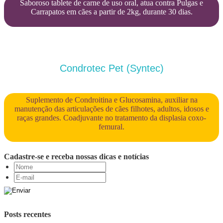
Saboroso tablete de carne de uso oral, atua contra Pulgas e
Carrapatos em cães a partir de 2kg, durante 30 dias.
Condrotec Pet (Syntec)
Suplemento de Condroitina e Glucosamina, auxiliar na
manutenção das articulações de cães filhotes, adultos, idosos e
raças grandes. Coadjuvante no tratamento da displasia coxo-
femural.
Cadastre-se e receba nossas dicas e notícias
Posts recentes