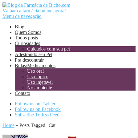
Vá para a farmácia online agora!
Menu de navegação
Blog
Quem Somos
Todos posts
Curiosidades
Cuidados com seu pet
Adestrando seu Pet
Pra descontrair
Bulas/Medicamentos
Uso oral
Uso tópico
Uso injetável
No ambiente
Contato
Follow us on Twitter
Follow us on Facebook
Subscribe To Rss Feed
Home
»
Posts Tagged
"
Cat"