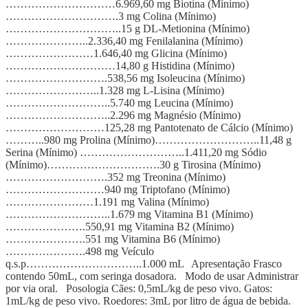
…………………………6.969,60 mg Biotina (Mínimo)
………………………….3 mg Colina (Mínimo)
…………………………..15 g DL-Metionina (Mínimo)
…………………..2.336,40 mg Fenilalanina (Mínimo)
……………………1.646,40 mg Glicina (Mínimo)
…………………………14,80 g Histidina (Mínimo)
……………………….538,56 mg Isoleucina (Mínimo)
……………………..1.328 mg L-Lisina (Mínimo)
………………………..5.740 mg Leucina (Mínimo)
………………………..2.296 mg Magnésio (Mínimo)
………………………125,28 mg Pantotenato de Cálcio (Mínimo)
………..980 mg Prolina (Mínimo)………………………..11,48 g
Serina (Mínimo) ………………………..1.411,20 mg Sódio
(Mínimo)………………………….30 g Tirosina (Mínimo)
……………………….352 mg Treonina (Mínimo)
………………………940 mg Triptofano (Mínimo)
……………………1.191 mg Valina (Mínimo)
………………………..1.679 mg Vitamina B1 (Mínimo)
………………….550,91 mg Vitamina B2 (Mínimo)
………………….551 mg Vitamina B6 (Mínimo)
………………….498 mg Veículo
q.s.p…………………………..1.000 mL Apresentação Frasco
contendo 50mL, com seringa dosadora. Modo de usar Administrar
por via oral. Posologia Cães: 0,5mL/kg de peso vivo. Gatos:
1mL/kg de peso vivo. Roedores: 3mL por litro de água de bebida.