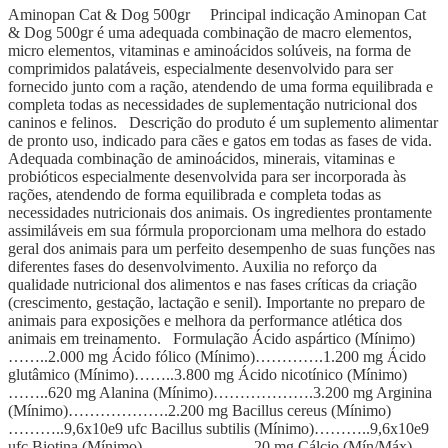
Aminopan Cat & Dog 500gr Principal indicação Aminopan Cat
& Dog 500gr é uma adequada combinação de macro elementos,
micro elementos, vitaminas e aminoácidos solúveis, na forma de
comprimidos palatáveis, especialmente desenvolvido para ser
fornecido junto com a ração, atendendo de uma forma equilibrada e
completa todas as necessidades de suplementação nutricional dos
caninos e felinos. Descrição do produto é um suplemento alimentar
de pronto uso, indicado para cães e gatos em todas as fases de vida.
Adequada combinação de aminoácidos, minerais, vitaminas e
probióticos especialmente desenvolvida para ser incorporada às
rações, atendendo de forma equilibrada e completa todas as
necessidades nutricionais dos animais. Os ingredientes prontamente
assimiláveis em sua fórmula proporcionam uma melhora do estado
geral dos animais para um perfeito desempenho de suas funções nas
diferentes fases do desenvolvimento. Auxilia no reforço da
qualidade nutricional dos alimentos e nas fases críticas da criação
(crescimento, gestação, lactação e senil). Importante no preparo de
animais para exposições e melhora da performance atlética dos
animais em treinamento. Formulação Ácido aspártico (Mínimo)
……..2.000 mg Ácido fólico (Mínimo)………….1.200 mg Ácido
glutâmico (Mínimo)……..3.800 mg Ácido nicotínico (Mínimo)
……..620 mg Alanina (Mínimo)……………….3.200 mg Arginina
(Mínimo)……………….2.200 mg Bacillus cereus (Mínimo)
………..9,6x10e9 ufc Bacillus subtilis (Mínimo)………..9,6x10e9
ufc Biotina (Mínimo)…………………20 mg Cálcio (Mín/Máx)