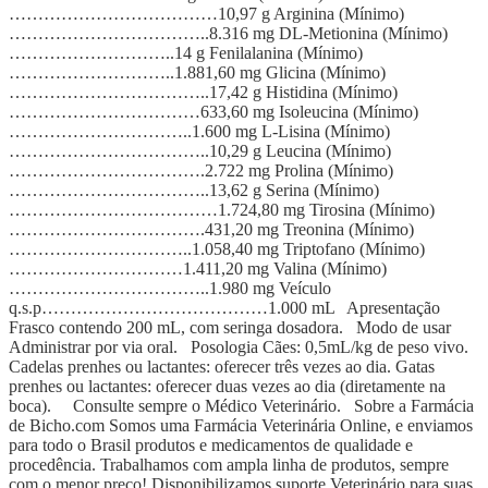
………………………………10,97 g Arginina (Mínimo)
……………………………..8.316 mg DL-Metionina (Mínimo)
………………………..14 g Fenilalanina (Mínimo)
………………………..1.881,60 mg Glicina (Mínimo)
……………………………..17,42 g Histidina (Mínimo)
……………………………633,60 mg Isoleucina (Mínimo)
…………………………..1.600 mg L-Lisina (Mínimo)
……………………………..10,29 g Leucina (Mínimo)
…………………………….2.722 mg Prolina (Mínimo)
……………………………..13,62 g Serina (Mínimo)
………………………………1.724,80 mg Tirosina (Mínimo)
…………………………….431,20 mg Treonina (Mínimo)
…………………………..1.058,40 mg Triptofano (Mínimo)
…………………………1.411,20 mg Valina (Mínimo)
……………………………..1.980 mg Veículo
q.s.p…………………………………1.000 mL Apresentação
Frasco contendo 200 mL, com seringa dosadora. Modo de usar
Administrar por via oral. Posologia Cães: 0,5mL/kg de peso vivo.
Cadelas prenhes ou lactantes: oferecer três vezes ao dia. Gatas
prenhes ou lactantes: oferecer duas vezes ao dia (diretamente na
boca). Consulte sempre o Médico Veterinário. Sobre a Farmácia
de Bicho.com Somos uma Farmácia Veterinária Online, e enviamos
para todo o Brasil produtos e medicamentos de qualidade e
procedência. Trabalhamos com ampla linha de produtos, sempre
com o menor preço! Disponibilizamos suporte Veterinário para suas