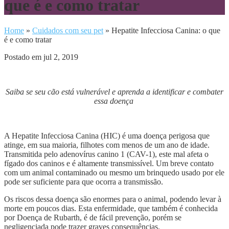
que é e como tratar
Home
»
Cuidados com seu pet
»
Hepatite Infecciosa Canina: o que
é e como tratar
Postado em jul 2, 2019
Saiba se seu cão está vulnerável e aprenda a identificar e combater
essa doença
A Hepatite Infecciosa Canina (HIC) é uma doença perigosa que
atinge, em sua maioria, filhotes com menos de um ano de idade.
Transmitida pelo adenovírus canino 1 (CAV-1), este mal afeta o
fígado dos caninos e é altamente transmissível. Um breve contato
com um animal contaminado ou mesmo um brinquedo usado por ele
pode ser suficiente para que ocorra a transmissão.
Os riscos dessa doença são enormes para o animal, podendo levar à
morte em poucos dias. Esta enfermidade, que também é conhecida
por Doença de Rubarth, é de fácil prevenção, porém se
negligenciada pode trazer graves consequências.