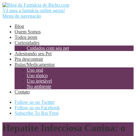
Vá para a farmácia online agora!
Menu de navegação
Blog
Quem Somos
Todos posts
Curiosidades
Cuidados com seu pet
Adestrando seu Pet
Pra descontrair
Bulas/Medicamentos
Uso oral
Uso tópico
Uso injetável
No ambiente
Contato
Follow us on Twitter
Follow us on Facebook
Subscribe To Rss Feed
Hepatite Infecciosa Canina: o