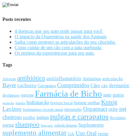
Posts recentes
4 doenças que seu gato pode passar para você
O impacto da Quarentena na saúde dos Animais
Saiba como proteger as articulações do seu cãozinho
Como cuidar de um cão com a pata quebrada
Os perigos da esporotricose para seu gato
Tags
antibiótico
antiinflamatório
articulação
Antipulgas
Advocate
Bayer
Comprimidos
cachorro
Cães
dermatite
cão
Carrapatos
Farmácia de Bicho
gato
gatos
estresse
dirofilariose
Konig
hidratação
higiene orelhas
higiene bucal
gestação
giárdia
Lavizoo
Organnact
pet
otite
mosquito
leishmaniose visceral canina
pulgas e carrapatos
cheiroso
pulgas
piolho
Revolution
shampoo
sarna
Suplemento
solução limpeza
Simparic
suplemento alimentar
Uso Oral
Ucb
verme