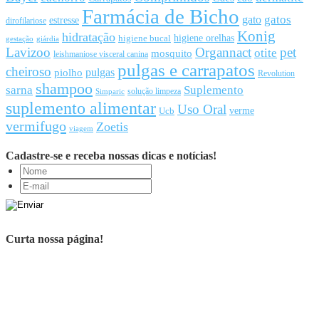
Farmácia de Bicho
gato
gatos
estresse
dirofilariose
Konig
hidratação
higiene orelhas
higiene bucal
gestação
giárdia
Lavizoo
Organnact
pet
otite
mosquito
leishmaniose visceral canina
pulgas e carrapatos
cheiroso
pulgas
piolho
Revolution
shampoo
sarna
Suplemento
solução limpeza
Simparic
suplemento alimentar
Uso Oral
Ucb
verme
vermifugo
Zoetis
viagem
Cadastre-se e receba nossas dicas e notícias!
Curta nossa página!