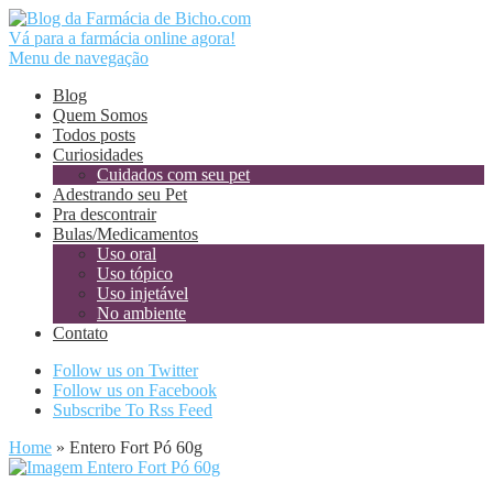
Vá para a farmácia online agora!
Menu de navegação
Blog
Quem Somos
Todos posts
Curiosidades
Cuidados com seu pet
Adestrando seu Pet
Pra descontrair
Bulas/Medicamentos
Uso oral
Uso tópico
Uso injetável
No ambiente
Contato
Follow us on Twitter
Follow us on Facebook
Subscribe To Rss Feed
Home
»
Entero Fort Pó 60g