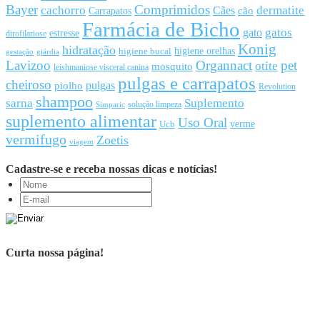
Bayer
Comprimidos
cachorro
Cães
dermatite
cão
Carrapatos
Farmácia de Bicho
gato
gatos
estresse
dirofilariose
Konig
hidratação
higiene orelhas
higiene bucal
gestação
giárdia
Lavizoo
Organnact
pet
otite
mosquito
leishmaniose visceral canina
pulgas e carrapatos
cheiroso
pulgas
piolho
Revolution
shampoo
sarna
Suplemento
solução limpeza
Simparic
suplemento alimentar
Uso Oral
Ucb
verme
vermifugo
Zoetis
viagem
Cadastre-se e receba nossas dicas e notícias!
Curta nossa página!