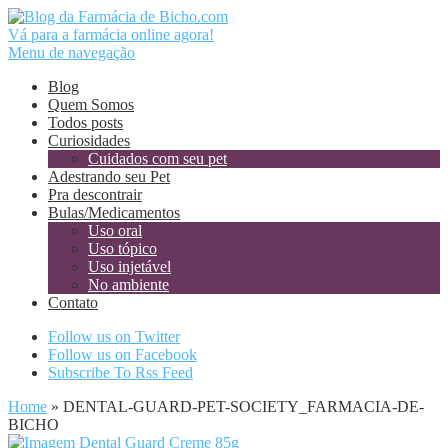
Vá para a farmácia online agora!
Menu de navegação
Blog
Quem Somos
Todos posts
Curiosidades
Cuidados com seu pet
Adestrando seu Pet
Pra descontrair
Bulas/Medicamentos
Uso oral
Uso tópico
Uso injetável
No ambiente
Contato
Follow us on Twitter
Follow us on Facebook
Subscribe To Rss Feed
Home
»
DENTAL-GUARD-PET-SOCIETY_FARMACIA-DE-
BICHO