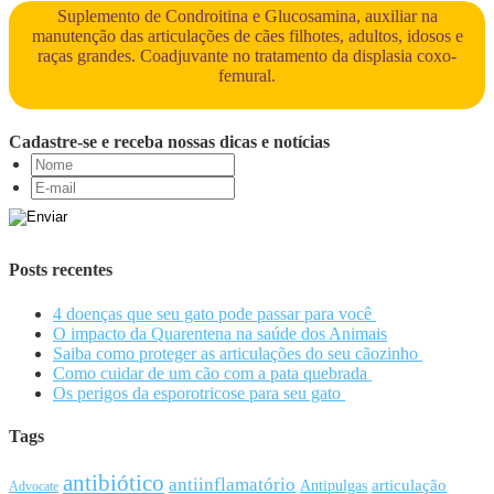
Suplemento de Condroitina e Glucosamina, auxiliar na
manutenção das articulações de cães filhotes, adultos, idosos e
raças grandes. Coadjuvante no tratamento da displasia coxo-
femural.
Cadastre-se e receba nossas dicas e notícias
Posts recentes
4 doenças que seu gato pode passar para você
O impacto da Quarentena na saúde dos Animais
Saiba como proteger as articulações do seu cãozinho
Como cuidar de um cão com a pata quebrada
Os perigos da esporotricose para seu gato
Tags
antibiótico
antiinflamatório
articulação
Antipulgas
Advocate