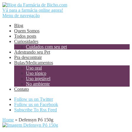
Vá para a farmácia online agora!
Menu de navegação
Blog
Quem Somos
Todos posts
Curiosidades
Cuidados com seu pet
Adestrando seu Pet
Pra descontrair
Bulas/Medicamentos
Uso oral
Uso tópico
Uso injetável
No ambiente
Contato
Follow us on Twitter
Follow us on Facebook
Subscribe To Rss Feed
Home
»
Defensyn Pó 150g