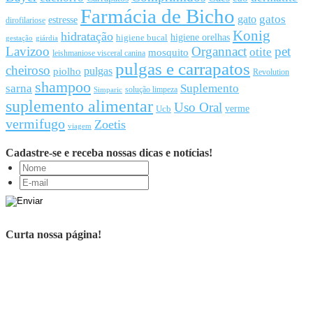
Farmácia de Bicho
gato
gatos
estresse
dirofilariose
Konig
hidratação
higiene orelhas
higiene bucal
gestação
giárdia
Lavizoo
Organnact
pet
otite
mosquito
leishmaniose visceral canina
pulgas e carrapatos
cheiroso
pulgas
piolho
Revolution
shampoo
sarna
Suplemento
solução limpeza
Simparic
suplemento alimentar
Uso Oral
Ucb
verme
vermifugo
Zoetis
viagem
Cadastre-se e receba nossas dicas e notícias!
Curta nossa página!