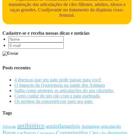
manutenção das articulações de cães filhotes, adultos, idosos e
raças grandes. Coadjuvante no tratamento da displasia coxo-
femural.
Cadastre-se e receba nossas dicas e notícias
Posts recentes
4 doenças que seu gato pode passar para você
O impacto da Quarentena na saúde dos Animais
Saiba como proteger as articulações do seu cãozinho
Como cuidar de um cão com a pata quebrada
Os perigos da esporotricose para seu gato
Tags
antibiótico
antiinflamatório
articulação
Antipulgas
Advocate
Bayer
Comprimidos
cachorro
Cães
dermatite
cão
Carrapatos